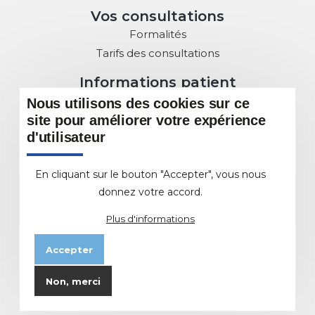
Vos consultations
Formalités
Tarifs des consultations
Informations patient
Droits des Patients
Nous utilisons des cookies sur ce
Charte de la Laïcité
site pour améliorer votre expérience
d'utilisateur
Commission des usagers
Sous Commissions au service du patient
En cliquant sur le bouton "Accepter", vous nous
DMP : Dossier Médical Partagé
donnez votre accord.
L'offre de soins
Plus d'informations
Les différents Pôles et Services
Accepter
EHPAD
Etablissement d'Hébergement de Personnes
Non, merci
Agées Dépendantes
Animations