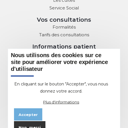
Les cultes
Service Social
Vos consultations
Formalités
Tarifs des consultations
Informations patient
Droits des Patients
Nous utilisons des cookies sur ce
Charte de la Laïcité
site pour améliorer votre expérience
d'utilisateur
Commission des usagers
Sous Commissions au service du patient
En cliquant sur le bouton "Accepter", vous nous
DMP : Dossier Médical Partagé
donnez votre accord.
L'offre de soins
Plus d'informations
Les différents Pôles et Services
Accepter
EHPAD
Etablissement d'Hébergement de Personnes
Non, merci