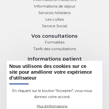
Informations de séjour
Services hôteliers
Les cultes
Service Social
Vos consultations
Formalités
Tarifs des consultations
Informations patient
Droits des Patients
Nous utilisons des cookies sur ce
Charte de la Laïcité
site pour améliorer votre expérience
d'utilisateur
Commission des usagers
Sous Commissions au service du patient
En cliquant sur le bouton "Accepter", vous nous
DMP : Dossier Médical Partagé
donnez votre accord.
L'offre de soins
Plus d'informations
Les différents Pôles et Services