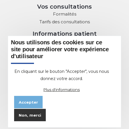
Vos consultations
Formalités
Tarifs des consultations
Informations patient
Droits des Patients
Nous utilisons des cookies sur ce
Charte de la Laïcité
site pour améliorer votre expérience
d'utilisateur
Commission des usagers
Sous Commissions au service du patient
En cliquant sur le bouton "Accepter", vous nous
DMP : Dossier Médical Partagé
donnez votre accord.
L'offre de soins
Plus d'informations
Les différents Pôles et Services
Accepter
EHPAD
Etablissement d'Hébergement de Personnes
Non, merci
Agées Dépendantes
Animations