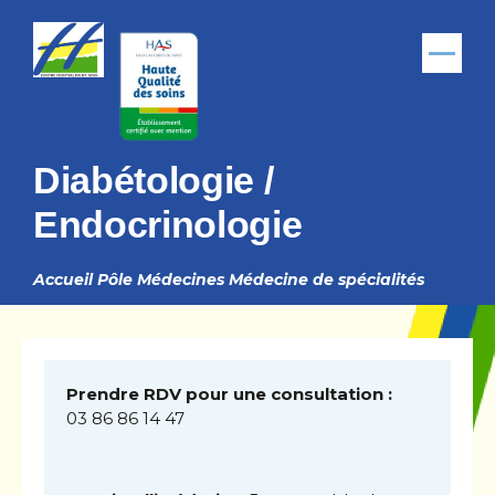
Aller au contenu principal
Menu
Diabétologie /
Endocrinologie
Accueil
Pôle Médecines
Médecine de spécialités
Fil
d'Ariane
Prendre RDV pour une consultation :
03 86 86 14 47