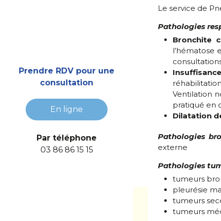
Le service de Pn
Pathologies resp
Bronchite 
l’hématose e
consultation
Prendre RDV pour une
Insuffisanc
consultation
réhabilitati
Ventilation 
pratiqué en c
En ligne
Dilatation 
Pathologies br
Par téléphone
externe
03 86 86 15 15
Pathologies tumo
tumeurs bro
pleurésie ma
tumeurs seco
tumeurs médi