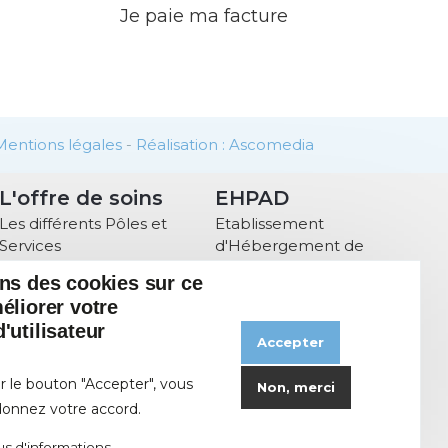
Je paie ma facture
Mentions légales
-
Réalisation : Ascomedia
L'offre de soins
EHPAD
Les différents Pôles et
Etablissement
Services
d'Hébergement de
Personnes Agées
ons des cookies sur ce
Dépendantes
éliorer votre
Animations
'utilisateur
Accepter
r le bouton "Accepter", vous
Non, merci
onnez votre accord.
us d'informations