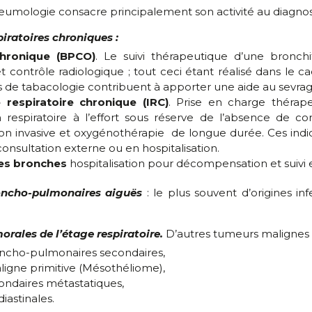
eumologie consacre principalement son activité au diagnosti
iratoires chroniques :
chronique (BPCO)
. Le suivi thérapeutique d’une bronc
t contrôle radiologique ; tout ceci étant réalisé dans le ca
s de tabacologie contribuent à apporter une aide au sevra
e respiratoire chronique (IRC)
. Prise en charge thérap
on respiratoire à l’effort sous réserve de l’absence de c
non invasive et oxygénothérapie de longue durée. Ces indi
onsultation externe ou en hospitalisation.
des bronches
hospitalisation pour décompensation et suivi 
oncho-pulmonaires aiguës
: le plus souvent d’origines inf
rales de l’étage respiratoire.
D’autres tumeurs malignes
ncho-pulmonaires secondaires,
ligne primitive (Mésothéliome),
ndaires métastatiques,
astinales.