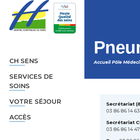
Aller au contenu principal
Pneu
CH SENS
Accueil
Pôle Médec
Fil
SERVICES DE
d'Ariane
SOINS
VOTRE SÉJOUR
Secrétariat (
03 86 86 14 6
ACCÈS
Secrétariat 
03 86 86 14 47