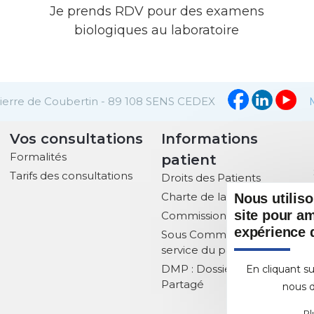
Je prends RDV pour des examens
biologiques au laboratoire
Pierre de Coubertin - 89 108 SENS CEDEX
Vos consultations
Informations
Formalités
patient
Tarifs des consultations
Droits des Patients
Charte de la Laïcité
Nous utilis
site pour am
Commission des usagers
expérience d
Sous Commissions au
service du patient
DMP : Dossier Médical
En cliquant su
Partagé
nous d
Pl