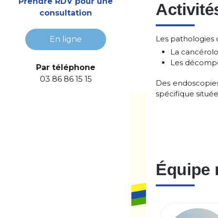
Prendre RDV pour une
Activité
consultation
Les pathologies 
En ligne
La cancérolog
Les décompen
Par téléphone
03 86 86 15 15
Des endoscopies 
spécifique située
Équipe 