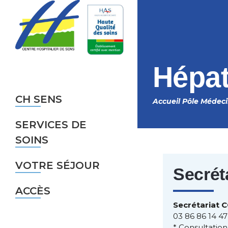
Aller au contenu principal
Hépat
CH SENS
Accueil
Pôle Médec
Fil
SERVICES DE
d'Ariane
SOINS
VOTRE SÉJOUR
Secrét
ACCÈS
Secrétariat 
03 86 86 14 47
* Consultatio