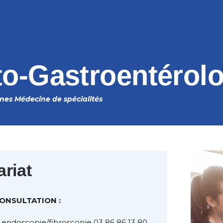
o-Gastroentérolo
ines
Médecine de spécialités
ariat
CONSULTATION :
n endoscopie/fibroscopie 03 86 86 13 80