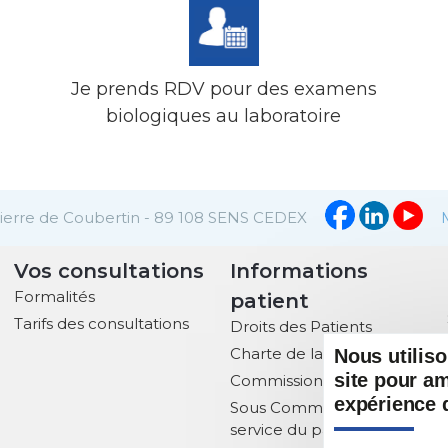
Je prends RDV pour des examens
biologiques au laboratoire
Pierre de Coubertin - 89 108 SENS CEDEX
Vos consultations
Informations
Formalités
patient
Tarifs des consultations
Droits des Patients
Charte de la Laïcité
Nous utilis
site pour am
Commission des usagers
expérience d
Sous Commissions au
service du patient